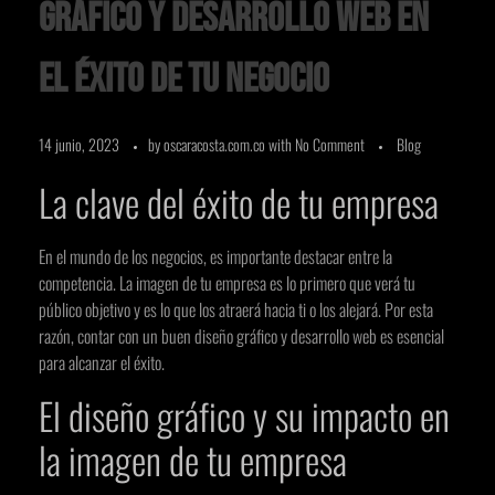
gráfico y desarrollo web en
el éxito de tu negocio
14 junio, 2023
by
oscaracosta.com.co
with
No Comment
Blog
La clave del éxito de tu empresa
En el mundo de los negocios, es importante destacar entre la
competencia. La imagen de tu empresa es lo primero que verá tu
público objetivo y es lo que los atraerá hacia ti o los alejará. Por esta
razón, contar con un buen diseño gráfico y desarrollo web es esencial
para alcanzar el éxito.
El diseño gráfico y su impacto en
la imagen de tu empresa