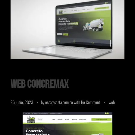
Web Concremax
26 junio, 2023
by
oscaracosta.com.co
with
No Comment
web