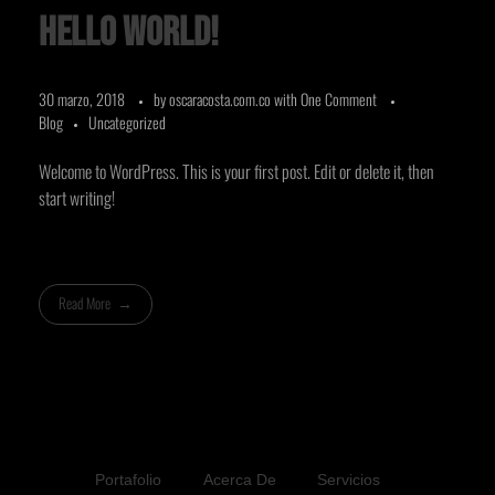
Hello world!
30 marzo, 2018
by
oscaracosta.com.co
with
One Comment
Blog
Uncategorized
Welcome to WordPress. This is your first post. Edit or delete it, then
start writing!
Read More
Portafolio
Acerca De
Servicios