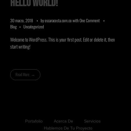
Hello world!
30 marzo, 2018
by
oscaracosta.com.co
with
One Comment
Blog
Uncategorized
Welcome to WordPress. This is your first post. Edit or delete it, then
start writing!
Read More
Portafolio
Acerca De
Servicios
Hablemos De Tu Proyecto