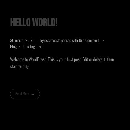
Hello world!
30 marzo, 2018
by
oscaracosta.com.co
with
One Comment
Blog
Uncategorized
Welcome to WordPress. This is your first post. Edit or delete it, then
start writing!
Read More