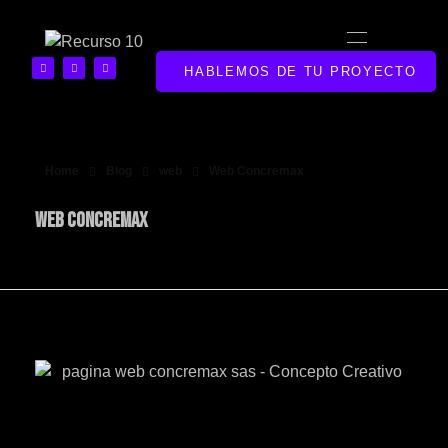
Diseñador Gráfico | Portafolio Web Creativo
Portafolio de Diseño Gráfico y Marketing Digital en Bucaramanga
HABLEMOS DE TU PROYECTO
Home
Blog
web
Web Concremax
Web Concremax
TO